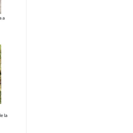
a a
e la