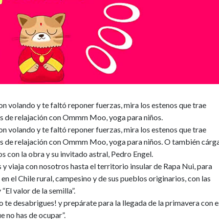
on volando y te faltó reponer fuerzas, mira los estenos que trae
as de relajación con Ommm Moo, yoga para niños.
on volando y te faltó reponer fuerzas, mira los estenos que trae
s de relajación con
Ommm Moo, yoga para niños
. O también cárg
s con la obra
y su invitado astral,
Pedro Engel
.
s
y viaja con nosotros hasta el territorio insular de Rapa Nui, para
en el Chile rural, campesino y de sus pueblos originarios, con las
 “El valor de la semilla”
.
No te desabrigues! y prepárate para la llegada de la primavera con 
e no has de ocupar”
.