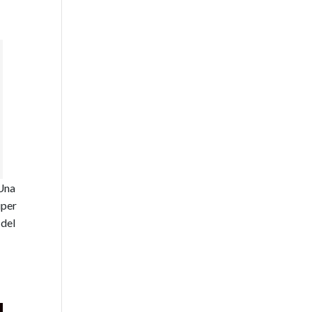
¿Una
úper
 del