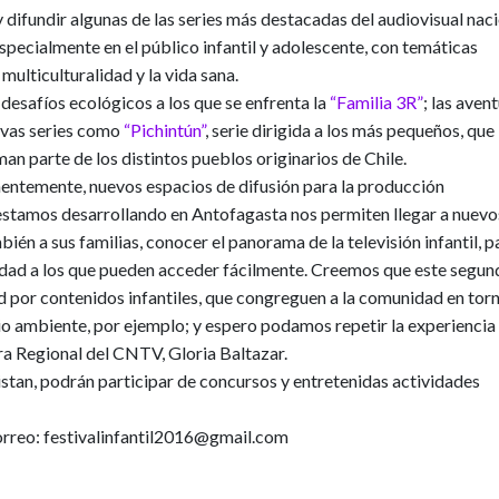
 y difundir algunas de las series más destacadas del audiovisual nac
especialmente en el público infantil y adolescente, con temáticas
multiculturalidad y la vida sana.
 desafíos ecológicos a los que se enfrenta la
“Familia 3R”
; las aven
vas series como
“Pichintún”
, serie dirigida a los más pequeños, que
man parte de los distintos pueblos originarios de Chile.
entemente, nuevos espacios de difusión para la producción
e estamos desarrollando en Antofagasta nos permiten llegar a nuevo
ién a sus familias, conocer el panorama de la televisión infantil, p
lidad a los que pueden acceder fácilmente. Creemos que este segu
d por contenidos infantiles, que congreguen a la comunidad en tor
o ambiente, por ejemplo; y espero podamos repetir la experiencia
ra Regional del CNTV
, Gloria Baltazar.
sistan, podrán participar de concursos y entretenidas actividades
 correo: festivalinfantil2016@gmail.com