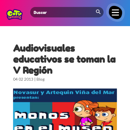
Search Button
Search
for:
Audiovisuales
educativos se toman la
V Región
04 02 2013
|
Blog