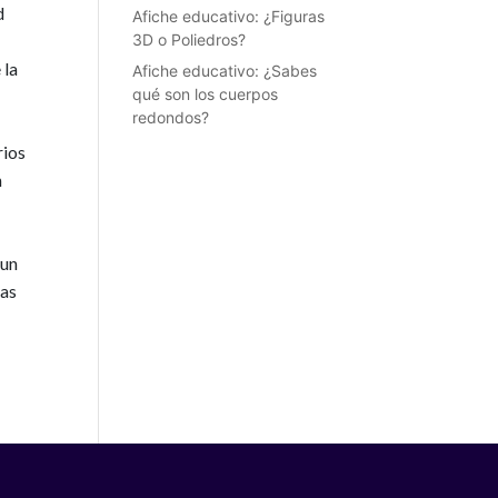
d
Afiche educativo: ¿Figuras
3D o Poliedros?
 la
Afiche educativo: ¿Sabes
qué son los cuerpos
redondos?
rios
n
 un
nas