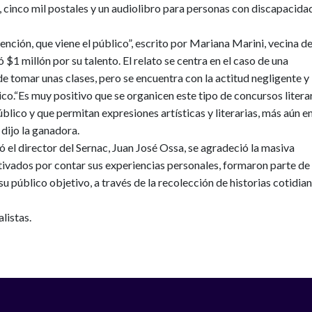
o, cinco mil postales y un audiolibro para personas con discapacida
tención, que viene el público”, escrito por Mariana Marini, vecina de
$1 millón por su talento. El relato se centra en el caso de una
e tomar unas clases, pero se encuentra con la actitud negligente y
ico.“Es muy positivo que se organicen este tipo de concursos litera
blico y que permitan expresiones artísticas y literarias, más aún e
dijo la ganadora.
 el director del Sernac, Juan José Ossa, se agradeció la masiva
tivados por contar sus experiencias personales, formaron parte de
u público objetivo, a través de la recolección de historias cotidia
alistas.