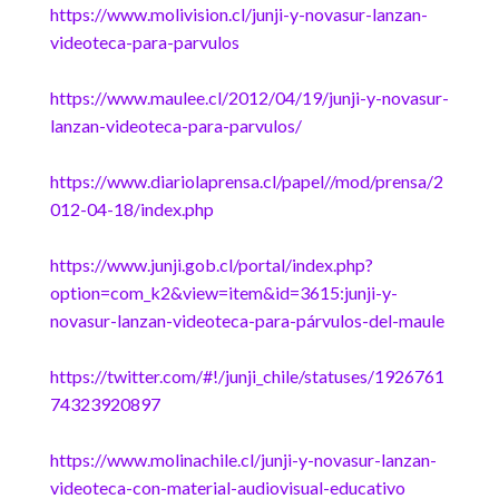
https://www.molivision.cl/junji-y-novasur-lanzan-
videoteca-para-parvulos
https://www.maulee.cl/2012/04/19/junji-y-novasur-
lanzan-videoteca-para-parvulos/
https://www.diariolaprensa.cl/papel//mod/prensa/2
012-04-18/index.php
https://www.junji.gob.cl/portal/index.php?
option=com_k2&view=item&id=3615:junji-y-
novasur-lanzan-videoteca-para-párvulos-del-maule
https://twitter.com/#!/junji_chile/statuses/1926761
74323920897
https://www.molinachile.cl/junji-y-novasur-lanzan-
videoteca-con-material-audiovisual-educativo