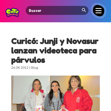
Search Button
Search
for:
Curicó: Junji y Novasur
lanzan videoteca para
párvulos
26 04 2012
|
Blog