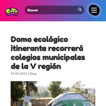
Search Button
Search
for:
Domo ecológico
itinerante recorrerá
colegios municipales
de la V región
24 04 2013
|
Blog