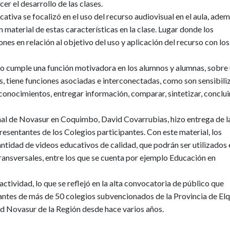
er el desarrollo de las clases.
ativa se focalizó en el uso del recurso audiovisual en el aula, ade
n material de estas características en la clase. Lugar donde los
es en relación al objetivo del uso y aplicación del recurso con los
vo cumple una función motivadora en los alumnos y alumnas, sobre
s, tiene funciones asociadas e interconectadas, como son sensibili
 conocimientos, entregar información, comparar, sintetizar, conclui
ional de Novasur en Coquimbo, David Covarrubias, hizo entrega de l
esentantes de los Colegios participantes. Con este material, los
ntidad de videos educativos de calidad, que podrán ser utilizados 
ransversales, entre los que se cuenta por ejemplo Educación en
actividad, lo que se reflejó en la alta convocatoria de público que
ntantes de más de 50 colegios subvencionados de la Provincia de Elq
ed Novasur de la Región desde hace varios años.