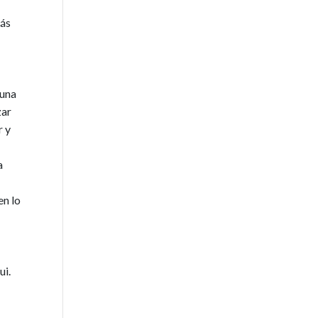
más
 una
zar
r y
a
en lo
ui.