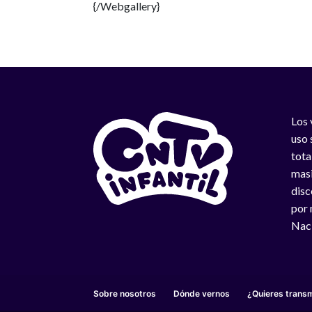
{/Webgallery}
Los 
uso 
tota
masi
disc
por 
Naci
Sobre nosotros
Dónde vernos
¿Quieres transm