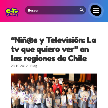
Search Button
Search
for:
“Niñ@s y Televisión: La
tv que quiero ver” en
las regiones de Chile
23 10 2012
|
Blog