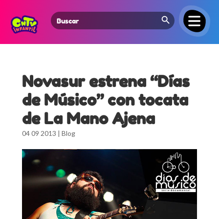
Search Button
Search
for:
Novasur estrena “Días
de Músico” con tocata
de La Mano Ajena
04 09 2013
|
Blog