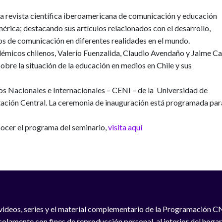
da revista científica ibero­americana de comunicación y educación
érica; destacando sus artículos relacionados con el desarrollo,
os de comunicación en diferentes realidades en el mundo.
démicos chilenos, Valerio Fuenzalida, Claudio Avendaño y Jaime Car
bre la situación de la educación en medios en Chile y sus
tos Nacionales e Internacionales – CENI – de la Universidad de
tación Central. La ceremonia de inauguración está programada par
ocer el programa del seminario,
visita aquí
videos, series y el material complementario de la Programación C
solamente con fines de reproducción personal, al interior del hogar