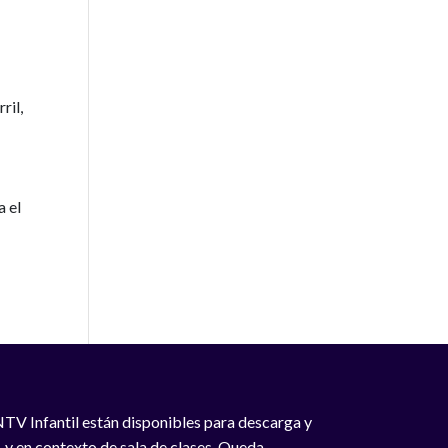
ril,
a el
NTV Infantil están disponibles para descarga y
, y en contexto de sala de clases. Queda