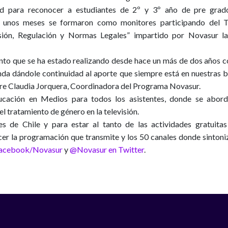
d para reconocer a estudiantes de 2º y 3º año de pre grad
e unos meses se formaron como monitores participando del Ta
isión, Regulación y Normas Legales” impartido por Novasur l
junto que se ha estado realizando desde hace un más de dos años c
nda dándole continuidad al aporte que siempre está en nuestras 
fiere Claudia Jorquera, Coordinadora del Programa Novasur.
Educación en Medios para todos los asistentes, donde se abor
l tratamiento de género en la televisión.
s de Chile y para estar al tanto de las actividades gratuita
cer la programación que transmite y los 50 canales donde sintoni
acebook/Novasur
y
@Novasur en Twitter
.