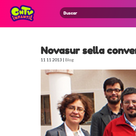
Search
for:
Novasur sella conve
11 11 2013
|
Blog