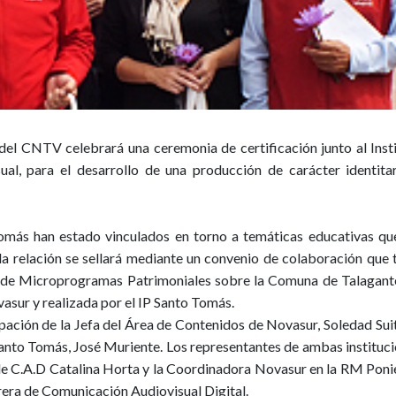
 del CNTV
celebrará una ceremonia de certificación junto al
Inst
ual, para el desarrollo de una producción de carácter identita
Tomás
han estado vinculados en torno a temáticas educativas qu
, la relación se sellará mediante un convenio de colaboración que 
e de
Microprogramas Patrimoniales sobre la Comuna de Talagant
vasur y realizada por el
IP Santo Tomás.
ipación de la Jefa del Área de Contenidos de Novasur, Soledad Suit
anto Tomás, José Muriente. Los representantes de ambas instituc
de C.A.D Catalina Horta y la Coordinadora Novasur en la RM Poni
rrera de Comunicación Audiovisual Digital.