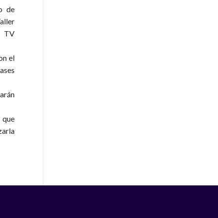
o de
ller
a TV
on el
bases
darán
s que
zarla