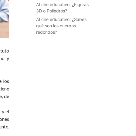
Afiche educativo: ¿Figuras
3D o Poliedros?
Afiche educativo: ¿Sabes
qué son los cuerpos
redondos?
ituto
rio y
e los
tiene
e
, de
 y el
iones
ente,