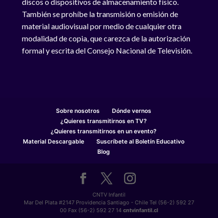
discos o dispositivos de almacenamiento físico.
También se prohíbe la transmisión o emisión de
material audiovisual por medio de cualquier otra
modalidad de copia, que carezca de la autorización
formal y escrita del Consejo Nacional de Televisión.
Sobre nosotros
Dónde vernos
¿Quieres transmitirnos en TV?
¿Quieres transmitirnos en un evento?
Material Descargable
Suscríbete al Boletín Educativo
Blog
CNTV Infantil
Mar Del Plata #2147 Providencia Santiago - Chile Tel (56-2) 592 27
00 Fax (56-2) 592 27 14
cntvinfantil.cl