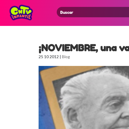
Search
for:
¡NOVIEMBRE, una var
25 10 2012
|
Blog