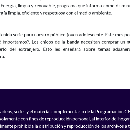
s
Energía, limpia y renovable
, programa que informa cómo disminu
gía limpia, eficiente y respetuosa con el medio ambiente.
enida serie para nuestro público joven adolescente. Este mes p
ué importamos?
. Los chicos de la banda necesitan comprar un 
rlo del extranjero. Esto les enseñará sobre temas aduaner
ra.
videos, series y el material complementario de la Programación C
solamente con fines de reproducción personal, al interior del hogar
lmente prohibida la distribución y reproducción de los archivos a