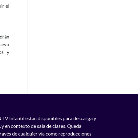
ir el
odrán
nuevo
os y
NTV Infantil están disponibles para descarga y
, y en contexto de sala de clases. Queda
 través de cualquier vía como reproducciones