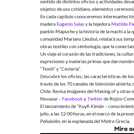
sentido de distintos oficios y actividades des
objetos de uso cotidiano, elementos ceremoni
En cada capítulo conoceremos interesantes his
madera
Eugenio Salas
y la
tejedora
Matilde Pa
pueblo Mapuche
y la historia de la machi a la
comunidad Mariano Lleubul, relatará sus tempra
obras textiles con simbología, que la conecta
Un viaje al corazón de las tradiciones, la cultu
expresiones y materias primas que dan nombre
“Textil” y “Cestería”
.
Descubre los oficios, las características de lo
través de los 70 canales de televisión abierta
Chile. Revisa imágenes del Making of y otras n
Novasur –
Facebook
y
Twitter
de Rojizo Comu
El lanzamiento de
“Kuyfi Kimün – conocimiento
julio, a las 12:00 horas, en el marco de la pre
Peñalolén
, en la explanada del Metro Grecia.
Mira aq