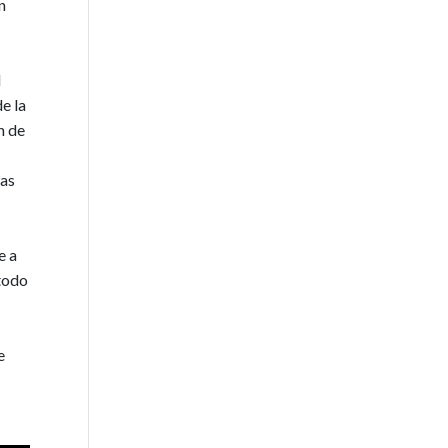
n
l
e la
n de
tas
e a
 todo
e