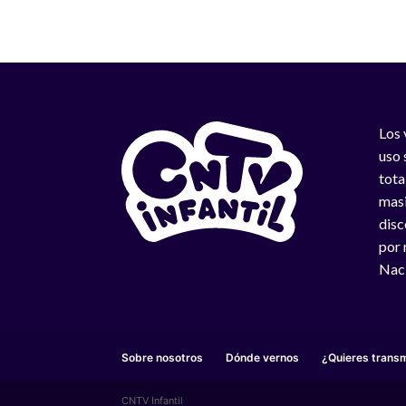
Los 
uso 
tota
masi
disc
por 
Naci
Sobre nosotros
Dónde vernos
¿Quieres transm
CNTV Infantil