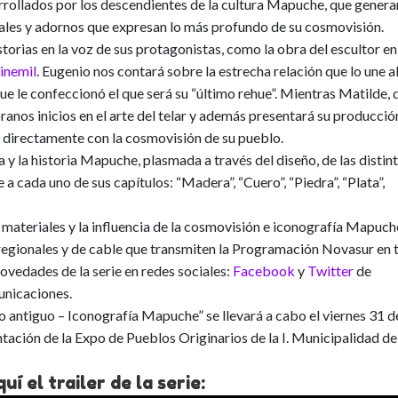
arrollados por los descendientes de la cultura Mapuche, que genera
ales y adornos que expresan lo más profundo de su cosmovisión.
torias en la voz de sus protagonistas, como la obra del
escultor en
inemil
.
Eugenio nos contará sobre la estrecha relación que lo une a
 que le confeccionó el que será su “último rehue”. Mientras
Matilde, d
nos inicios en el arte del telar
y además presentará su producció
n directamente con la cosmovisión de su pueblo.
ra y la historia Mapuche, plasmada a través del diseño, de las distin
 a cada uno de sus capítulos:
“Madera”, “Cuero”, “Piedra”, “Plata”,
s materiales y la influencia de la cosmovisión e iconografía Mapuch
, regionales y de cable que transmiten la Programación Novasur en
ovedades de la serie en redes sociales:
Facebook
y
Twitter
de
nicaciones.
 antiguo – Iconografía Mapuche” se llevará a cabo el viernes 31 d
sentación de la Expo de Pueblos Originarios de la I. Municipalidad de
uí el trailer de la serie: