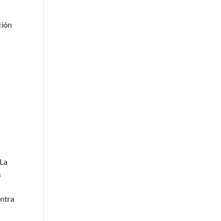
ción
“La
s
entra