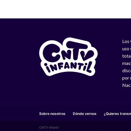
Los 
uso 
tota
masi
disc
por 
Naci
Sobre nosotros
Dónde vernos
¿Quieres transm
CNTV Infantil