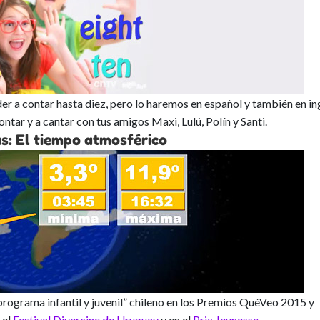
der a contar hasta diez, pero lo haremos en español y también en in
ntar y a cantar con tus amigos Maxi, Lulú, Polín y Santi.
s: El tiempo atmosférico
rograma infantil y juvenil” chileno en los Premios QuéVeo 2015 y
 el
Festival Divercine de Uruguay
y en el
Prix Jeunesse