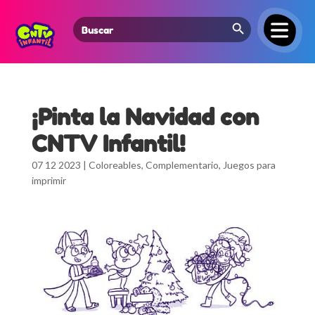
Search Button
Search
for:
¡Pinta la Navidad con
CNTV Infantil!
07 12 2023
|
Coloreables
,
Complementario
,
Juegos para
imprimir