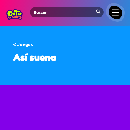
Search Button
Search
for:
< Juegos
Así suena