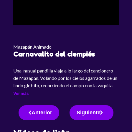
Mazapán Animado
Carnavalito del ciempiés
Una inusual pandilla viaja a lo largo del cancionero
de Mazapán. Volando por los cielos agarrados de un
lindo globito, recorriendo el campo con la vaquita
loca, tocando jazz mientras un grupo de gatos busca
Ver más
al ratón en blues o perdidos en el mini mundo de la
cuncuna amarilla que está a punto de convertirse […]
Anterior
Siguiente