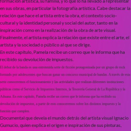
formación artística, su familia, y lo que lo ha llevado a representar
en sus obras, en particular la fotografía artística. Cabe destacar la
relación que hace el artista entre la obra, el contexto socio-
cultural y la identidad personal y social del autor, tanto en la
inspiración como en la realización de la obra de arte visual.
Finalmente, el artista explica la relación que existe entre el arte, el
artista y la sociedad o público al que se dirige.
En este capítulo, Pamela recibe un correo que le informa que ha
recibido su devolución de impuestos.
El debut de la banda es una entretenida serie de ficción protagonizada por un grupo de rock
formado por adolescentes que buscan ganar un concurso municipal de bandas. A través de esta
serie conoceremos el funcionamiento y las actividades que realizan diferentes instituciones
públicas como el Servicio de Impuestos Internos, la Tesorería General de La República y la
Aduana. En este capítulo, Pamela recibe un correo que le informa que ha recibido su
devolución de impuestos, a partir de esto conoceremos sobre los distintos impuesto y la
función que cumplen.
Documental que devela el mundo detrás del artista visual Ignacio
Gumucio, quien explica el origen e inspiración de sus pinturas,