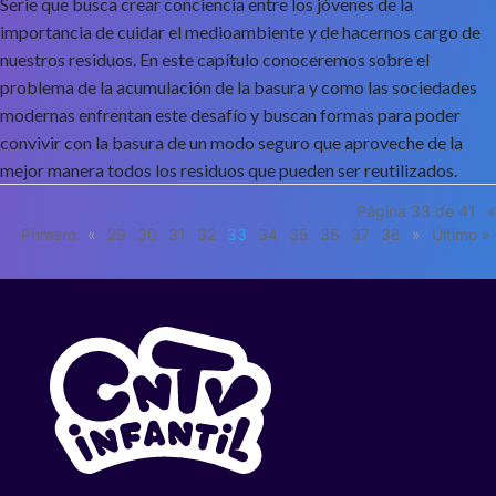
Serie que busca crear conciencia entre los jóvenes de la
importancia de cuidar el medioambiente y de hacernos cargo de
nuestros residuos. En este capítulo conoceremos sobre el
problema de la acumulación de la basura y como las sociedades
modernas enfrentan este desafío y buscan formas para poder
convivir con la basura de un modo seguro que aproveche de la
mejor manera todos los residuos que pueden ser reutilizados.
Página 33 de 41
«
Primero
«
29
30
31
32
33
34
35
36
37
38
»
Último »