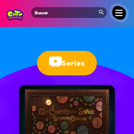
Search Button
Search
for:
Series