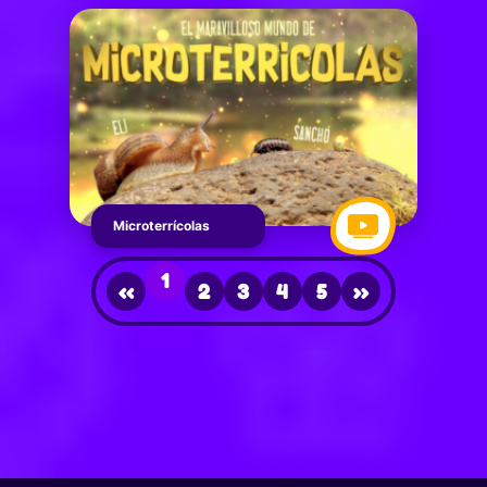
Microterrícolas
1
‹‹
2
3
4
5
››