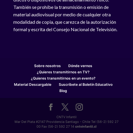
También se prohíbe la transmisión o emisión de
material audiovisual por medio de cualquier otra
modalidad de copia, que carezca de la autorización
formal y escrita del Consejo Nacional de Televisión.
Sobre nosotros
Dónde vernos
¿Quieres transmitirnos en TV?
¿Quieres transmitirnos en un evento?
Material Descargable
Suscríbete al Boletín Educativo
Blog
CNTV Infantil
Mar Del Plata #2147 Providencia Santiago - Chile Tel (56-2) 592 27
00 Fax (56-2) 592 27 14
cntvinfantil.cl