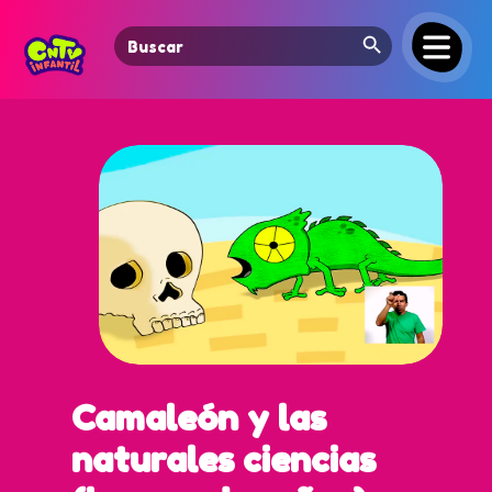
Search Button
Search
for:
Camaleón y las
naturales ciencias