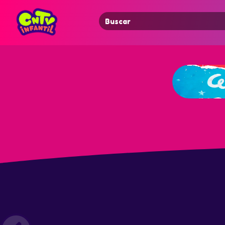
Search
for: