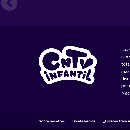
Los 
uso 
tota
masi
disc
por 
Naci
Sobre nosotros
Dónde vernos
¿Quieres transm