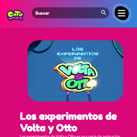
Search Button
Search
for:
Los experimentos de
Volta y Otto
Los experimentos de Volta y Otto es una serie de animación