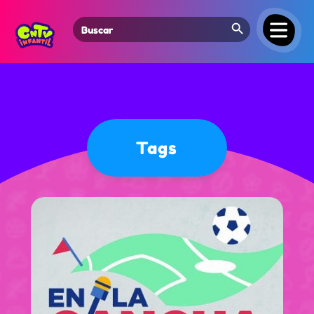
Search Button
Search
for:
Tags