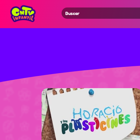
Search
for: