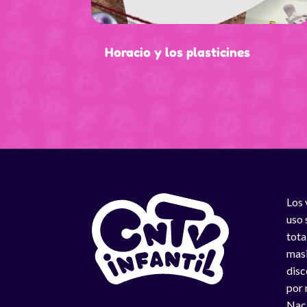
Horacio y los plasticines
Los 
uso 
tota
masi
disc
por 
Naci