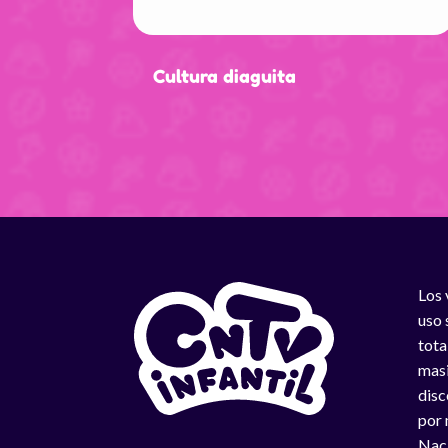
Cultura diaguita
Los 
uso 
tota
masi
disc
por 
Naci