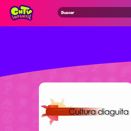
Search
for: