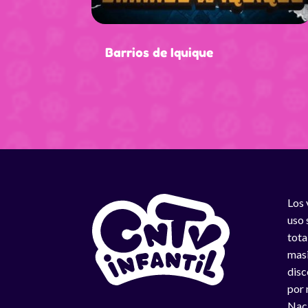
Barrios de Iquique
Los 
uso 
tota
masi
disc
por 
Naci