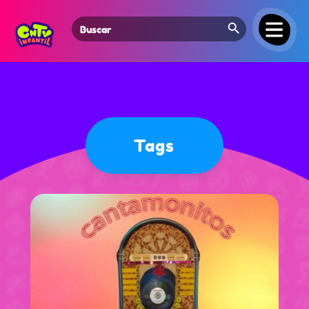
Search Button
Search
for:
Tags