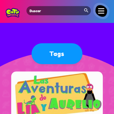
Search Button
Search
for:
Tags