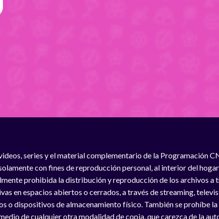
videos, series y el material complementario de la Programación C
solamente con fines de reproducción personal, al interior del hogar
lmente prohibida la distribución y reproducción de los archivos a
vas en espacios abiertos o cerrados, a través de streaming, televisió
os o dispositivos de almacenamiento físico. También se prohíbe la
medio de cualquier otra modalidad de copia, que carezca de la auto