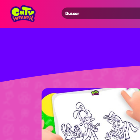
Search
for: