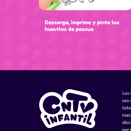
Descarga, imprime y pinta los
huevitos de pascua
Los 
uso 
tota
masi
disc
por 