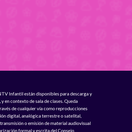
NTV Infantil están disponibles para descarga y
, y en contexto de sala de clases. Queda
 través de cualquier vía como reproducciones
n digital, analógica terrestre o satelital,
 transmisión o emisión de material audiovisual
rización formal y escrita del Consejo