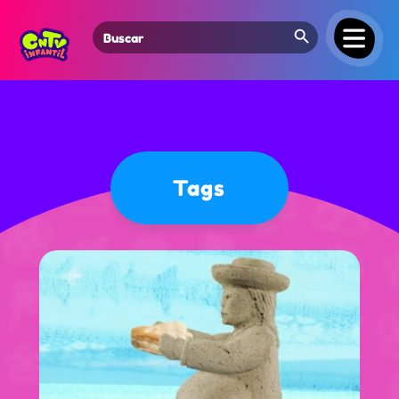
Search Button
Search
for:
Tags