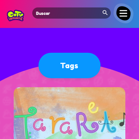
Search Button
Search
for:
Tags