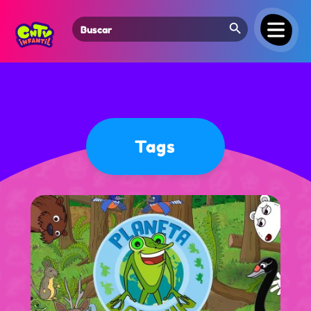
Search Button
Search
for:
Tags