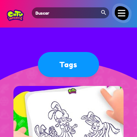
Search Button
Search
for:
Tags