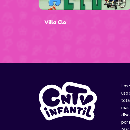
Villa Clo
Los 
uso 
tota
masi
disc
por 
Naci