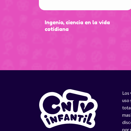
Ingenio, ciencia en la vida
cotidiana
Los 
uso 
tota
masi
disc
por 