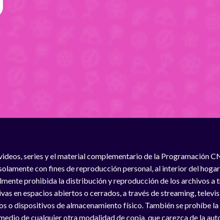
videos, series y el material complementario de la Programación C
solamente con fines de reproducción personal, al interior del hogar
lmente prohibida la distribución y reproducción de los archivos a
vas en espacios abiertos o cerrados, a través de streaming, televisió
os o dispositivos de almacenamiento físico. También se prohíbe la
medio de cualquier otra modalidad de copia, que carezca de la auto