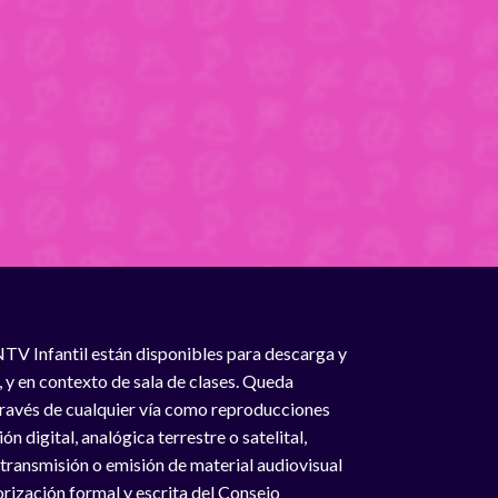
NTV Infantil están disponibles para descarga y
, y en contexto de sala de clases. Queda
 través de cualquier vía como reproducciones
n digital, analógica terrestre o satelital,
 transmisión o emisión de material audiovisual
rización formal y escrita del Consejo