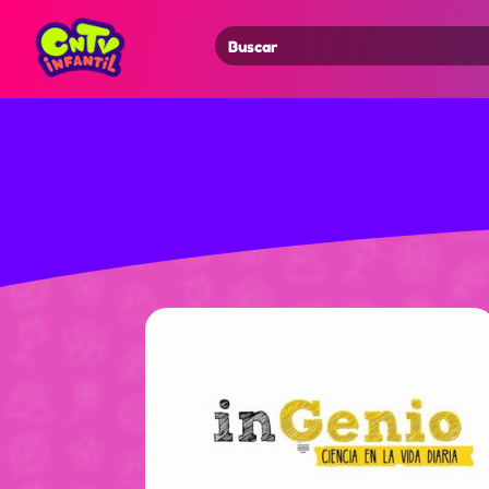
Search
for: