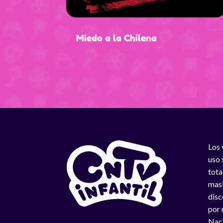
Miedo a la Chilena
Los 
uso 
tota
masi
disc
por 
Naci