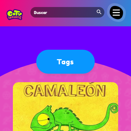
Search Button
Search
for:
Tags