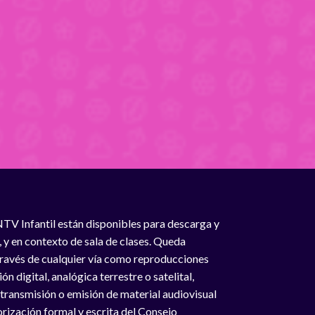
NTV Infantil están disponibles para descarga y
, y en contexto de sala de clases. Queda
 través de cualquier vía como reproducciones
n digital, analógica terrestre o satelital,
 transmisión o emisión de material audiovisual
rización formal y escrita del Consejo