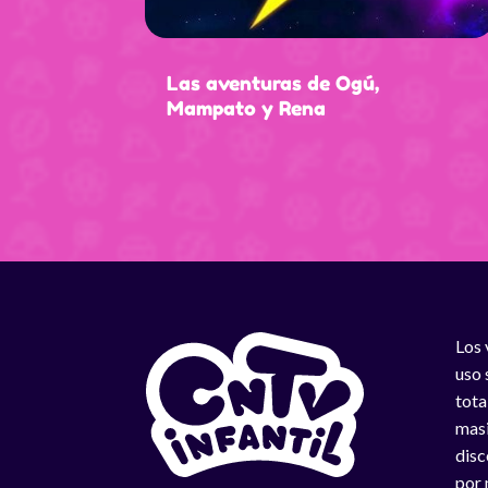
Las aventuras de Ogú,
Mampato y Rena
Los 
uso 
tota
masi
disc
por 