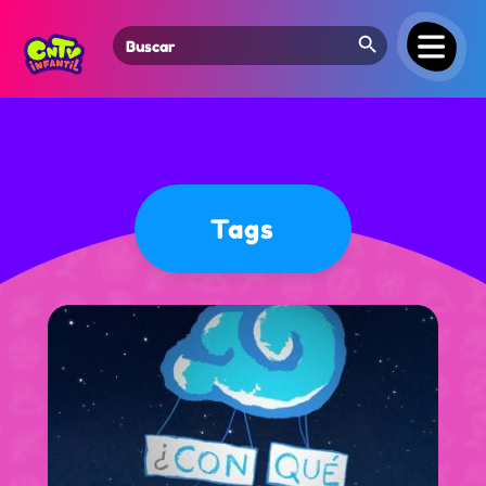
Search Button
Search
for:
Tags