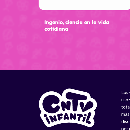
Ingenio, ciencia en la vida
cotidiana
Los 
uso 
tota
masi
disc
por 