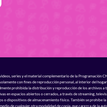
videos, series y el material complementario de la Programación C
solamente con fines de reproducción personal, al interior del hogar
lmente prohibida la distribución y reproducción de los archivos a
vas en espacios abiertos o cerrados, a través de streaming, televisió
os o dispositivos de almacenamiento físico. También se prohíbe la
medio de cualquier otra modalidad de copia, que carezca de la auto