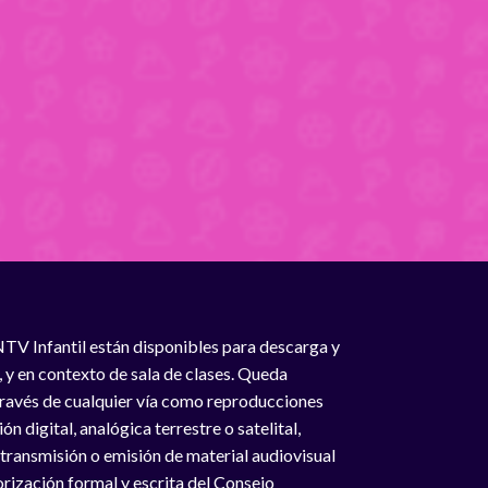
NTV Infantil están disponibles para descarga y
, y en contexto de sala de clases. Queda
 través de cualquier vía como reproducciones
n digital, analógica terrestre o satelital,
 transmisión o emisión de material audiovisual
rización formal y escrita del Consejo