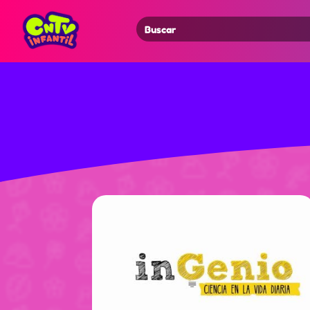
Search
for: