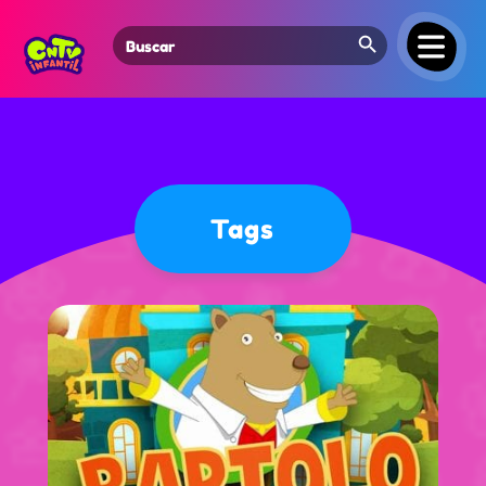
Search Button
Search
for:
Tags