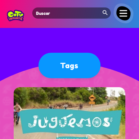
Search Button
Search
for:
Tags