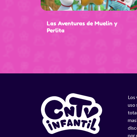
Las Aventuras de Muelin y
Perlita
Los 
uso 
tota
masi
disc
por 