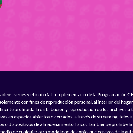
videos, series y el material complementario de la Programación C
solamente con fines de reproducción personal, al interior del hogar
lmente prohibida la distribución y reproducción de los archivos a
vas en espacios abiertos o cerrados, a través de streaming, televisió
os o dispositivos de almacenamiento físico. También se prohíbe la
medio de cualquier otra modalidad de copia, que carezca de la auto