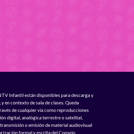
NTV Infantil están disponibles para descarga y
, y en contexto de sala de clases. Queda
 través de cualquier vía como reproducciones
n digital, analógica terrestre o satelital,
 transmisión o emisión de material audiovisual
rización formal y escrita del Consejo