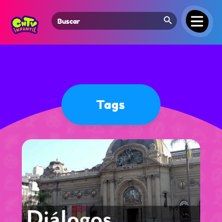
Search Button
Search
for:
Tags