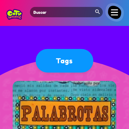
Search Button
Search
for:
Tags