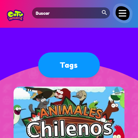
Search Button
Search
for:
Tags