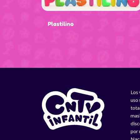
Plastilino
Los 
uso 
tota
masi
disc
por 
Naci