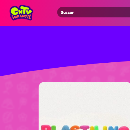
Search
for: