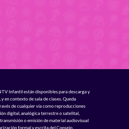
NTV Infantil están disponibles para descarga y
, y en contexto de sala de clases. Queda
 través de cualquier vía como reproducciones
n digital, analógica terrestre o satelital,
 transmisión o emisión de material audiovisual
rización formal y escrita del Consejo