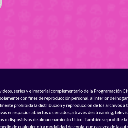
videos, series y el material complementario de la Programación C
solamente con fines de reproducción personal, al interior del hogar
lmente prohibida la distribución y reproducción de los archivos a
vas en espacios abiertos o cerrados, a través de streaming, televisió
os o dispositivos de almacenamiento físico. También se prohíbe la
medio de cualquier otra modalidad de copia, que carezca de la auto