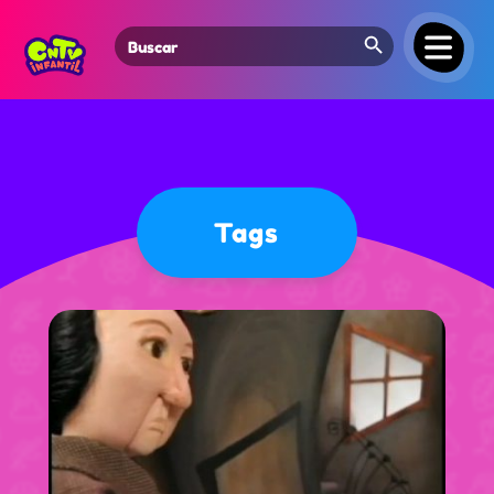
Search Button
Search
for:
Tags